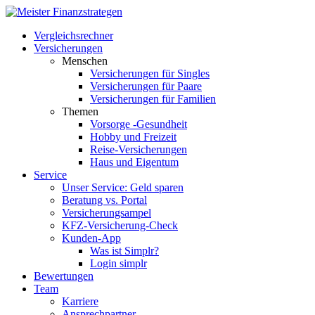
Vergleichsrechner
Versicherungen
Menschen
Versicherungen für Singles
Versicherungen für Paare
Versicherungen für Familien
Themen
Vorsorge -Gesundheit
Hobby und Freizeit
Reise-Versicherungen
Haus und Eigentum
Service
Unser Service: Geld sparen
Beratung vs. Portal
Versicherungsampel
KFZ-Versicherung-Check
Kunden-App
Was ist Simplr?
Login simplr
Bewertungen
Team
Karriere
Ansprechpartner