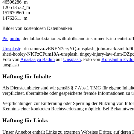
46596286_m
120518532_m
157679869_m
14762611_m
Bilder von kostenlosen Datenbanken
Picjumbo
: dental-tool-station-with-drills-and-instruments-in-dentist-
Unsplash
: irina-murza-vENEN2cryYQ-unsplash, john-mark-smith-9Q
sheri-hooley-NKFzCPum18A-unsplash, tingey-injury-law-firm-DZpc
Foto von
Anastasiya Badun
auf
Unsplash
, Foto von
Konstantin Evd
unsplash
Haftung für Inhalte
Als Diensteanbieter sind wir gemäß § 7 Abs.1 TMG für eigene Inhalte
verpflichtet, übermittelte oder gespeicherte fremde Informationen zu
Verpflichtungen zur Entfernung oder Sperrung der Nutzung von Inform
Kenntnis einer konkreten Rechtsverletzung möglich. Bei Bekanntwer
Haftung für Links
Unser Angebot enthält Links zu externen Websites Dritter, auf deren