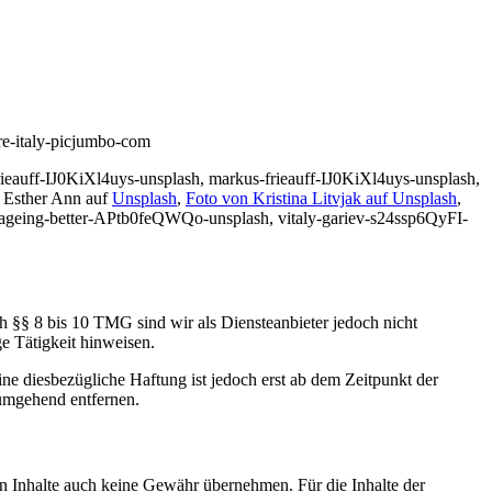
erre-italy-picjumbo-com
uff-IJ0KiXl4uys-unsplash, markus-frieauff-IJ0KiXl4uys-unsplash,
 Esther Ann auf
Unsplash
,
Foto von
Kristina Litvjak
auf
Unsplash
,
r-ageing-better-APtb0feQWQo-unsplash, vitaly-gariev-s24ssp6QyFI-
h §§ 8 bis 10 TMG sind wir als Diensteanbieter jedoch nicht
e Tätigkeit hinweisen.
e diesbezügliche Haftung ist jedoch erst ab dem Zeitpunkt der
umgehend entfernen.
en Inhalte auch keine Gewähr übernehmen. Für die Inhalte der