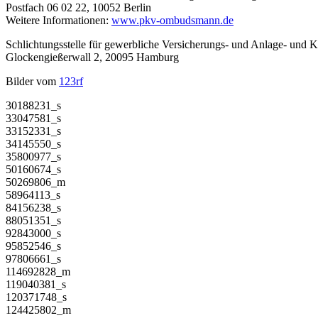
Postfach 06 02 22, 10052 Berlin
Weitere Informationen:
www.pkv-ombudsmann.de
Schlichtungsstelle für gewerbliche Versicherungs- und Anlage- und K
Glockengießerwall 2, 20095 Hamburg
Bilder vom
123rf
30188231_s
33047581_s
33152331_s
34145550_s
35800977_s
50160674_s
50269806_m
58964113_s
84156238_s
88051351_s
92843000_s
95852546_s
97806661_s
114692828_m
119040381_s
120371748_s
124425802_m