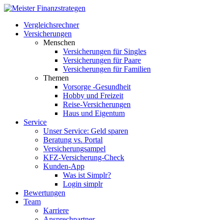
Vergleichsrechner
Versicherungen
Menschen
Versicherungen für Singles
Versicherungen für Paare
Versicherungen für Familien
Themen
Vorsorge -Gesundheit
Hobby und Freizeit
Reise-Versicherungen
Haus und Eigentum
Service
Unser Service: Geld sparen
Beratung vs. Portal
Versicherungsampel
KFZ-Versicherung-Check
Kunden-App
Was ist Simplr?
Login simplr
Bewertungen
Team
Karriere
Ansprechpartner