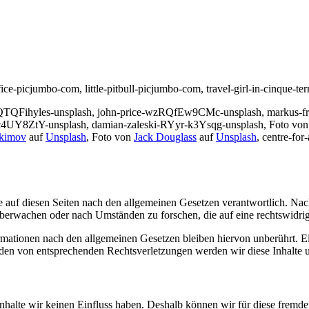
office-picjumbo-com, little-pitbull-picjumbo-com, travel-girl-in-cinque-t
TQFihyles-unsplash, john-price-wzRQfEw9CMc-unsplash, markus-friea
4UY8ZtY-unsplash, damian-zaleski-RYyr-k3Ysqg-unsplash, Foto von
okimov
auf
Unsplash
, Foto von
Jack Douglass
auf
Unsplash
, centre-fo
 auf diesen Seiten nach den allgemeinen Gesetzen verantwortlich. Nac
 überwachen oder nach Umständen zu forschen, die auf eine rechtswidrig
ationen nach den allgemeinen Gesetzen bleiben hiervon unberührt. Ein
den von entsprechenden Rechtsverletzungen werden wir diese Inhalte 
 Inhalte wir keinen Einfluss haben. Deshalb können wir für diese fremd