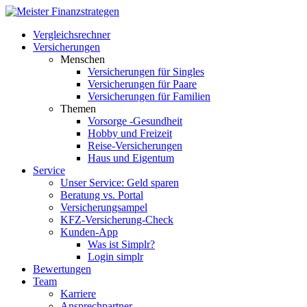
Vergleichsrechner
Versicherungen
Menschen
Versicherungen für Singles
Versicherungen für Paare
Versicherungen für Familien
Themen
Vorsorge -Gesundheit
Hobby und Freizeit
Reise-Versicherungen
Haus und Eigentum
Service
Unser Service: Geld sparen
Beratung vs. Portal
Versicherungsampel
KFZ-Versicherung-Check
Kunden-App
Was ist Simplr?
Login simplr
Bewertungen
Team
Karriere
Ansprechpartner